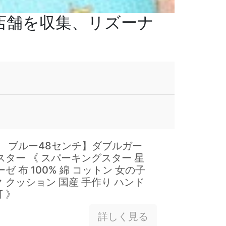
る店舗を収集、リズーナ
 ブルー48センチ】ダブルガー
スター 《 スパーキングスター 星
ゼ 布 100% 綿 コットン 女の子
 クッション 国産 手作り ハンド
 》
詳しく見る